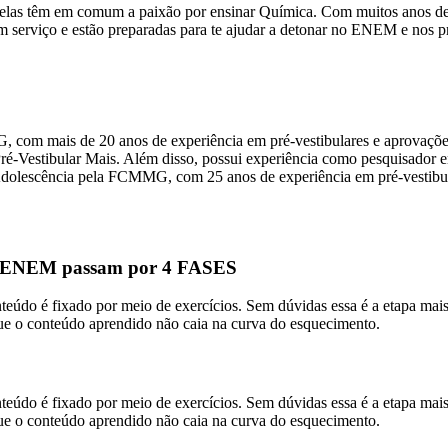
, elas têm em comum a paixão por ensinar Química. Com muitos anos de
em serviço e estão preparadas para te ajudar a detonar no ENEM e nos pri
om mais de 20 anos de experiência em pré-vestibulares e aprovações n
Pré-Vestibular Mais. Além disso, possui experiência como pesquisador
olescência pela FCMMG, com 25 anos de experiência em pré-vestibular
A ENEM passam por 4 FASES
 fixado por meio de exercícios. Sem dúvidas essa é a etapa mais imp
ue o conteúdo aprendido não caia na curva do esquecimento.
 fixado por meio de exercícios. Sem dúvidas essa é a etapa mais imp
ue o conteúdo aprendido não caia na curva do esquecimento.