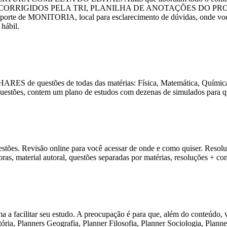
GIDOS PELA TRI, PLANILHA DE ANOTAÇÕES DO PROFESSOR A
uporte de MONITORIA, local para esclarecimento de dúvidas, onde voc
hábil.
ES de questões de todas das matérias: Física, Matemática, Química, 
 questões, contem um plano de estudos com dezenas de simulados para
tões. Revisão online para você acessar de onde e como quiser. Resolu
as, material autoral, questões separadas por matérias, resoluções + co
a a facilitar seu estudo. A preocupação é para que, além do conteúdo, 
ória, Planners Geografia, Planner Filosofia, Planner Sociologia, Plann