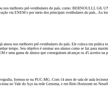
á atuou nos melhores pré-vestibulares do país, como: BERNOULLI, 
ovação via ENEM e por meio dos principais vestibulares do país.. Ao lo
 atuou nos melhores pré-vestibulares do país. Ele coloca em prática t
ganhar tempo. Seu objetivo é ensinar aos alunos como se faz para maxi
EM e uma gama de alunos que conseguiram alcançar os 45 acertos na p
 geografia, formou-se na PUC-MG. Com 14 anos de sala de aula lecio
eciona no Vale do Aço na rede Genoma, e em Belo Horizonte no Neur