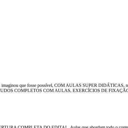
nca imaginou que fosse possível, COM AULAS SUPER DIDÁTICAS, nesse
ANO DE ESTUDOS COMPLETOS COM AULAS, EXERCÍCIOS DE FIX
 COBERTURA COMPLETA DO EDITAL. Aulas que abordam todo o conteúdo